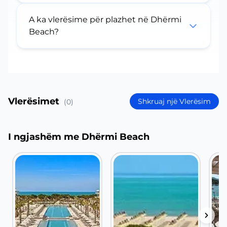
A ka vlerësime për plazhet në Dhërmi
Beach?
Vlerësimet
Shkruaj një Vlerësim
(0)
I ngjashëm me Dhërmi Beach