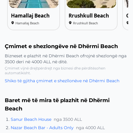
Hamallaj Beach
Rrushkull Beach
Ca
Hamallaj Beach
Rrushkull Beach
C
Çmimet e shezlongëve në Dhërmi Beach
Bizneset e plazhit në Dhërmi Beach ofrojnë shezlongë nga
3500 deri në 4000 ALL në ditë.
Çmimet vijnë drejtpërdrejt nga biznesi dhe përditësohen
automatikisht.
Shiko të gjitha çmimet e shezllonëve në Dhërmi Beach
Baret më të mira të plazhit në Dhërmi
Beach
Sanur Beach House
nga 3500 ALL
Nazar Beach Bar - Adults Only
nga 4000 ALL