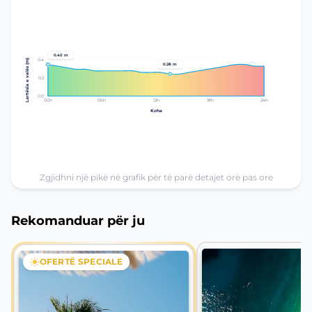
0.40 m
0.4
Lartësia e valës (m)
0.28 m
0.2
0.0
00h
06h
12h
18h
24h
Koha
Zgjidhni një pikë në grafik për të parë detajet orë pas ore
Rekomanduar për ju
OFERTË SPECIALE