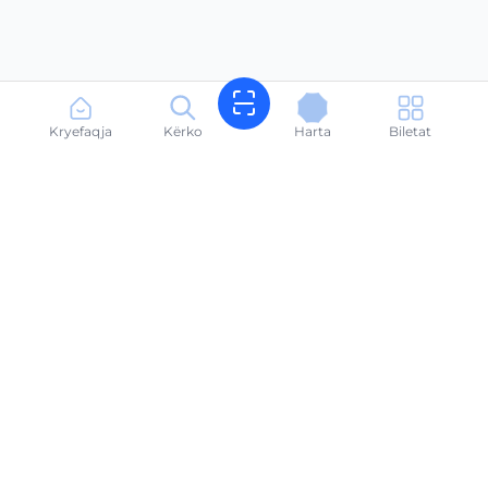
Kryefaqja
Kërko
Harta
Biletat
Rezervo shezlongë në sekonda. Plazhi yt, lehtësisht.
suneasyalbania@gmail.com
+355696666614