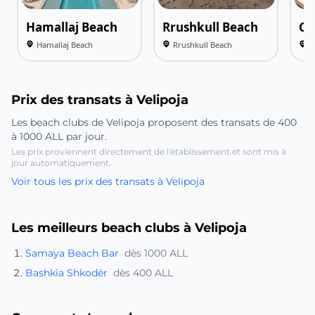
Hamallaj Beach
Rrushkull Beach
Ca
Hamallaj Beach
Rrushkull Beach
C
Prix des transats à Velipoja
Les beach clubs de Velipoja proposent des transats de 400
à 1000 ALL par jour.
Les prix proviennent directement de l'établissement et sont mis à
jour automatiquement.
Voir tous les prix des transats à Velipoja
Les meilleurs beach clubs à Velipoja
Samaya Beach Bar
dès 1000 ALL
Bashkia Shkodër
dès 400 ALL