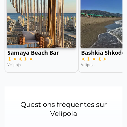
Samaya Beach Bar
Bashkia Shkodë
Velipoja
Velipoja
Questions fréquentes sur
Velipoja