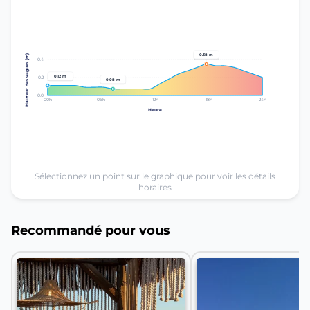
0.38 m
Hauteur des vagues (m)
0.4
0.12 m
0.2
0.08 m
0.0
00h
06h
12h
18h
24h
Heure
Sélectionnez un point sur le graphique pour voir les détails
horaires
Recommandé pour vous