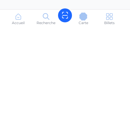
Accueil
Recherche
Carte
Billets
Réservez des transats en quelques secondes. Votre plage,
en toute simplicité.
suneasyalbania@gmail.com
+355696666614