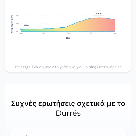
0.74 m
0.7
Ύψος κύματος (m)
0.4
0.12 m
0.0
00h
06h
12h
18h
24h
Ώρα
Επιλέξτε ένα σημείο στο γράφημα για ωριαίες λεπτομέρειες
Συχνές ερωτήσεις σχετικά με το
Durrës