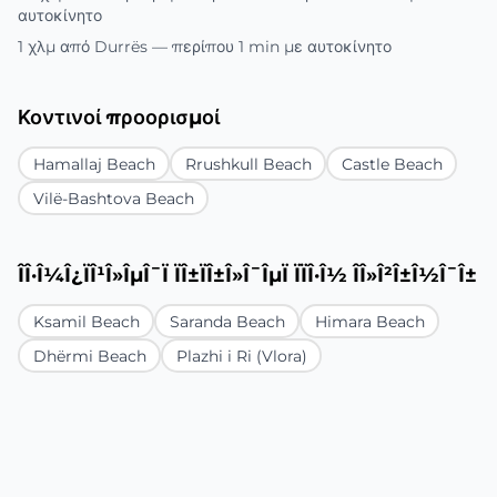
αυτοκίνητο
1 χλμ από Durrës — περίπου 1 min με αυτοκίνητο
Κοντινοί προορισμοί
Hamallaj Beach
Rrushkull Beach
Castle Beach
Vilë-Bashtova Beach
ÎÎ·Î¼Î¿ÏÎ¹Î»ÎµÎ¯Ï ÏÎ±ÏÎ±Î»Î¯ÎµÏ ÏÏÎ·Î½ ÎÎ»Î²Î±Î½Î¯Î±
Ksamil Beach
Saranda Beach
Himara Beach
Dhërmi Beach
Plazhi i Ri (Vlora)