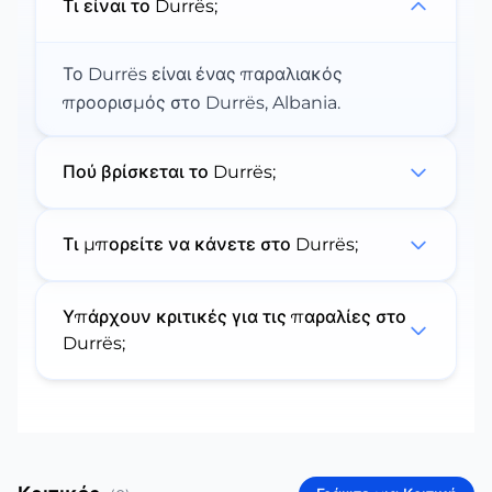
Τι είναι το Durrës;
Το Durrës είναι ένας παραλιακός
προορισμός στο Durrës, Albania.
Πού βρίσκεται το Durrës;
Τι μπορείτε να κάνετε στο Durrës;
Υπάρχουν κριτικές για τις παραλίες στο
Durrës;