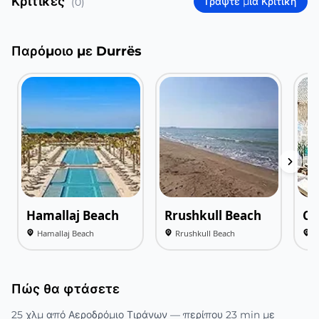
Κριτικές
Γράψτε μια Κριτική
(0)
Παρόμοιο με Durrës
Hamallaj Beach
Rrushkull Beach
Ca
Hamallaj Beach
Rrushkull Beach
C
Πώς θα φτάσετε
25 χλμ από Αεροδρόμιο Τιράνων — περίπου 23 min με