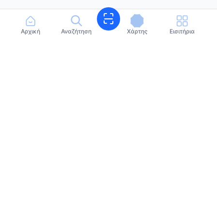
Αρχική
Αναζήτηση
Χάρτης
Εισιτήρια
Κλείστε ξαπλώστρες σε δευτερόλεπτα. Η παραλία σας,
εύκολα.
suneasyalbania@gmail.com
+355696666614