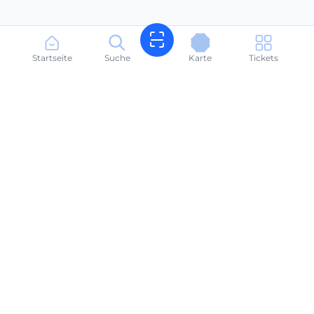
Startseite
Suche
Karte
Tickets
Buchen Sie Strandliegen in Sekunden. Ihr Strand, ganz
einfach.
suneasyalbania@gmail.com
+355696666614