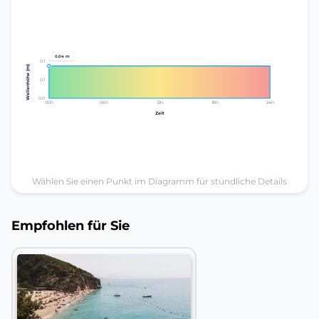
0.04 m
0.1
Wellenhöhe (m)
0.1
0.0
00h
06h
12h
18h
24h
Zeit
Wählen Sie einen Punkt im Diagramm für stündliche Details
Empfohlen für Sie