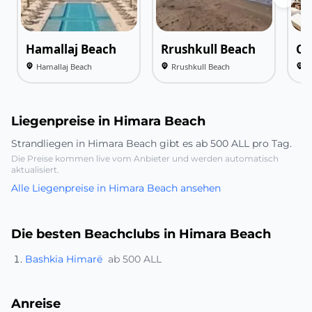
Hamallaj Beach
Rrushkull Beach
Ca
Hamallaj Beach
Rrushkull Beach
C
Liegenpreise in Himara Beach
Strandliegen in Himara Beach gibt es ab 500 ALL pro Tag.
Die Preise kommen live vom Anbieter und werden automatisch
aktualisiert.
Alle Liegenpreise in Himara Beach ansehen
Die besten Beachclubs in Himara Beach
Bashkia Himarë
ab 500 ALL
Anreise