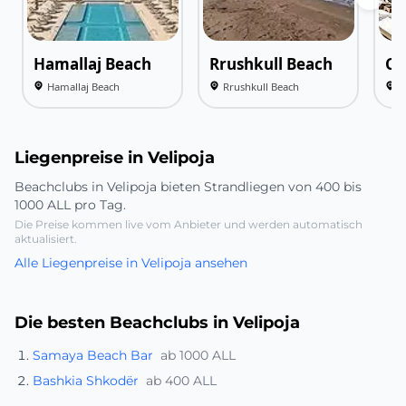
Hamallaj Beach
Rrushkull Beach
Ca
Hamallaj Beach
Rrushkull Beach
C
Liegenpreise in Velipoja
Beachclubs in Velipoja bieten Strandliegen von 400 bis
1000 ALL pro Tag.
Die Preise kommen live vom Anbieter und werden automatisch
aktualisiert.
Alle Liegenpreise in Velipoja ansehen
Die besten Beachclubs in Velipoja
Samaya Beach Bar
ab 1000 ALL
Bashkia Shkodër
ab 400 ALL