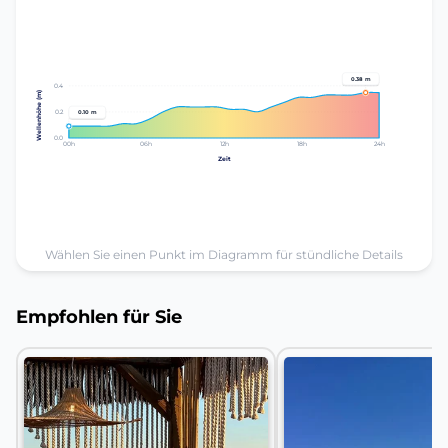
0.38 m
0.4
Wellenhöhe (m)
0.2
0.10 m
0.0
00h
06h
12h
18h
24h
Zeit
Wählen Sie einen Punkt im Diagramm für stündliche Details
Empfohlen für Sie