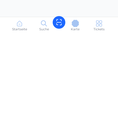
Startseite
Suche
Karte
Tickets
Buchen Sie Strandliegen in Sekunden. Ihr Strand, ganz
einfach.
suneasyalbania@gmail.com